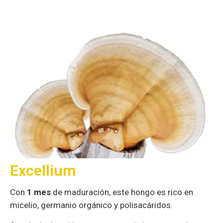
Excellium
Con
1 mes
de maduración, este hongo es rico
en
micelio, germanio orgánico y polisacáridos.
Su principal acción se centra en el sistema
nervioso
central y la oxigenación sanguínea,
favoreciendo la
alerta, concentración y
actividades de mindfulness.