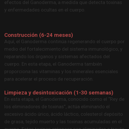
Construcción (6-24 meses)
Aquí, el Ganoderma continúa regenerando el cuerpo por
medio del fortalecimiento del sistema inmunológico, y
reparando los órganos y sistemas afectados del
cuerpo. En esta etapa, el Ganoderma también
proporciona las vitaminas y los minerales esenciales
para acelerar el proceso de recuperación.
Limpieza y desintoxicación (1-30 semanas)
En esta etapa, el Ganoderma, conocido como el “Rey de
los eliminadores de toxinas”, actúa eliminando el
excesivo ácido úrico, ácido láctico, colesterol depósito
de grasa, tejido muerto y las toxinas acumuladas en el
cuerpo. Estas toxinas entonces son eliminadas a través
del sistema circulatorio, por medio de la orina, de la
defecación y del sudor o son manifestadas en
forúnculos, erupciones, flema y mucosidad. Estos son