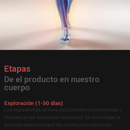
Etapas
De el producto en nuestro
cuerpo
Exploración (1-30 días)
Los ingredientes activos del Ganoderma comienzan a
regularizar las funciones corporales. En esta etapa, la
persona experimentará los sutiles pero evidentes
efectos del Ganoderma, a medida que detecta toxinas
y enfermedades ocultas en el cuerpo.