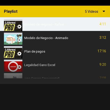
Playlist
5 Videos
4:11
Modelo de negocio - Rafael
3:12
Modelo de Negocio - Animado
17:16
Plan de pagos
9:20
Legalidad Gano Excel
7:08
¡una Carrera Empresarial!